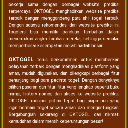
bekerja sama dengan berbagai website prediksi
terpercaya. OKTOGEL menghadirkan website prediksi
terbaik dengan menggandeng para ahli togel terbaik.
Dengan adanya rekomendasi dari website prediksi ini,
togelers bisa memiliki panduan tambahan dalam
menentukan angka taruhan mereka, sehingga semakin
memperbesar kesempatan meraih hadiah besar.
OKTOGEL
terus berkomitmen untuk memberikan
pelayanan terbaik dengan menghadirkan platform yang
aman, mudah digunakan, dan dilengkapi berbagai fitur
penunjang bagi para pecinta togel. Dengan banyaknya
pilihan pasaran dan fitur-fitur yang lengkap seperti buku
mimpi, history nomor, dan akses ke website prediksi,
OKTOGEL menjadi pilihan tepat bagi siapa pun yang
ingin bermain togel secara aman dan menguntungkan.
Bergabunglah sekarang di OKTOGEL dan nikmati
kemudahan dalam meraih keberuntungan besar!