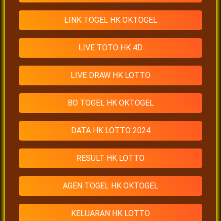
LINK TOGEL HK OKTOGEL
LIVE TOTO HK 4D
LIVE DRAW HK LOTTO
BO TOGEL HK OKTOGEL
DATA HK LOTTO 2024
RESULT HK LOTTO
AGEN TOGEL HK OKTOGEL
KELUARAN HK LOTTO