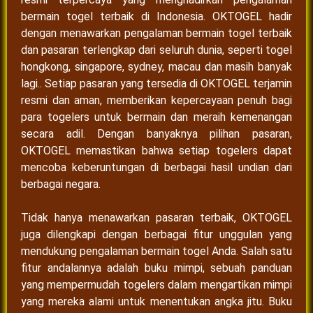
bermain togel terbaik di Indonesia. OKTOGEL hadir
dengan menawarkan pengalaman bermain togel terbaik
dan pasaran terlengkap dari seluruh dunia, seperti togel
hongkong, singapore, sydney, macau dan masih banyak
lagi.. Setiap pasaran yang tersedia di OKTOGEL terjamin
resmi dan aman, memberikan kepercayaan penuh bagi
para togelers untuk bermain dan meraih kemenangan
secara adil. Dengan banyaknya pilihan pasaran,
OKTOGEL memastikan bahwa setiap togelers dapat
mencoba keberuntungan di berbagai hasil undian dari
berbagai negara.
Tidak hanya menawarkan pasaran terbaik, OKTOGEL
juga dilengkapi dengan berbagai fitur unggulan yang
mendukung pengalaman bermain togel Anda. Salah satu
fitur andalannya adalah buku mimpi, sebuah panduan
yang mempermudah togelers dalam mengartikan mimpi
yang mereka alami untuk menentukan angka jitu. Buku