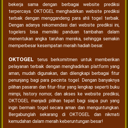
bekerja sama dengan berbagai website prediksi
terpercaya. OKTOGEL menghadirkan website prediksi
terbaik dengan menggandeng para ahli togel terbaik.
Dengan adanya rekomendasi dari website prediksi ini,
togelers bisa memiliki panduan tambahan dalam
menentukan angka taruhan mereka, sehingga semakin
memperbesar kesempatan meraih hadiah besar.
OKTOGEL
terus berkomitmen untuk memberikan
pelayanan terbaik dengan menghadirkan platform yang
aman, mudah digunakan, dan dilengkapi berbagai fitur
penunjang bagi para pecinta togel. Dengan banyaknya
pilihan pasaran dan fitur-fitur yang lengkap seperti buku
mimpi, history nomor, dan akses ke website prediksi,
OKTOGEL menjadi pilihan tepat bagi siapa pun yang
ingin bermain togel secara aman dan menguntungkan.
Bergabunglah sekarang di OKTOGEL dan nikmati
kemudahan dalam meraih keberuntungan besar!