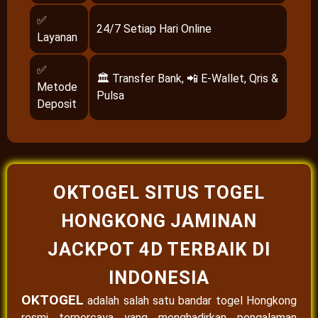
✅
24/7 Setiap Hari Online
Layanan
✅
🏛 Transfer Bank, 📲 E-Wallet, Qris &
Metode
Pulsa
Deposit
OKTOGEL SITUS TOGEL
HONGKONG JAMINAN
JACKPOT 4D TERBAIK DI
INDONESIA
OKTOGEL
adalah salah satu bandar togel Hongkong
resmi terpercaya yang menghadirkan pengalaman