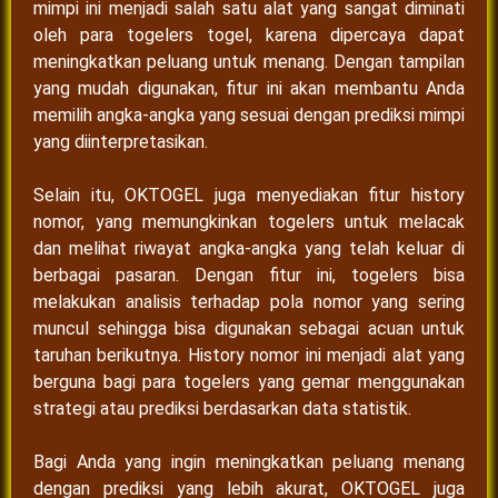
mimpi ini menjadi salah satu alat yang sangat diminati
oleh para togelers togel, karena dipercaya dapat
meningkatkan peluang untuk menang. Dengan tampilan
yang mudah digunakan, fitur ini akan membantu Anda
memilih angka-angka yang sesuai dengan prediksi mimpi
yang diinterpretasikan.
Selain itu, OKTOGEL juga menyediakan fitur history
nomor, yang memungkinkan togelers untuk melacak
dan melihat riwayat angka-angka yang telah keluar di
berbagai pasaran. Dengan fitur ini, togelers bisa
melakukan analisis terhadap pola nomor yang sering
muncul sehingga bisa digunakan sebagai acuan untuk
taruhan berikutnya. History nomor ini menjadi alat yang
berguna bagi para togelers yang gemar menggunakan
strategi atau prediksi berdasarkan data statistik.
Bagi Anda yang ingin meningkatkan peluang menang
dengan prediksi yang lebih akurat, OKTOGEL juga